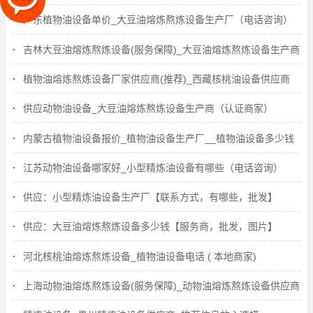
广东植物油设备单价_大豆油熔炼熬炼设备生产厂（电话咨询）
吉林大豆油熔炼熬炼设备(服务保障)_大豆油熔炼熬炼设备生产商
植物油熔炼熬炼设备厂家供应商(推荐)_西藏核桃油设备供应商
供应动物油设备_大豆油熔炼熬炼设备生产商（认证商家）
内蒙古植物油设备报价_植物油设备生产厂__植物油设备多少钱
江苏动物油设备哪家好_小型精炼油设备有哪些（电话咨询）
供应：小型精炼油设备生产厂【联系方式，有哪些，批发】
供应：大豆油熔炼熬炼设备多少钱【服务商，批发，图片】
河北核桃油熔炼熬炼设备_植物油设备电话 ( 本地商家)
上海动物油熔炼熬炼设备(服务保障)_动物油熔炼熬炼设备供应商