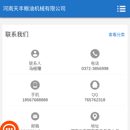
河南天丰粮油机械有限公司
联系我们
查看分类
联系人
电话
马经理
0372-3856998
手机
QQ
18567688888
765762318
邮箱
地址